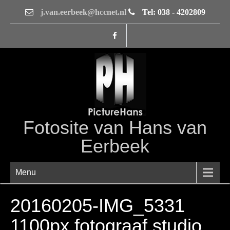
j.van.eerbeek@hccnet.nl
Tel: 038 - 4202809
Fotosite van Hans van
Eerbeek
Menu
20160205-IMG_5331
1100px fotograaf studio