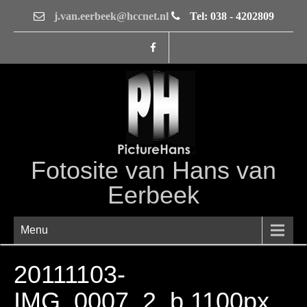
j.van.eerbeek@hccnet.nl
Tel: 038 - 4202809
Fotosite van Hans van
Eerbeek
Menu
20111103-
IMG_0007_2_b 1100px