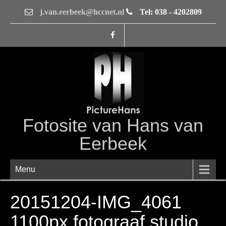
j.van.eerbeek@hccnet.nl
Tel: 038 - 4202809
Fotosite van Hans van
Eerbeek
Menu
20151204-IMG_4061
1100px fotograaf studio